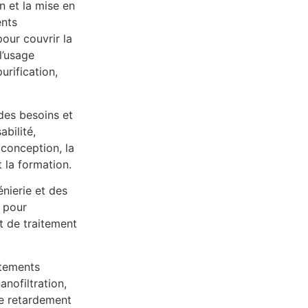
n et la mise en
ents
our couvrir la
l’usage
urification,
 des besoins et
abilité,
 conception, la
 la formation.
nierie et des
s pour
et de traitement
itements
nanofiltration,
 le retardement