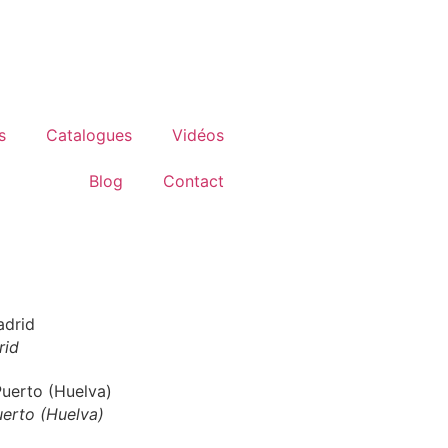
info@setapht.com
s
Catalogues
Vidéos
Blog
Contact
rid
erto (Huelva)