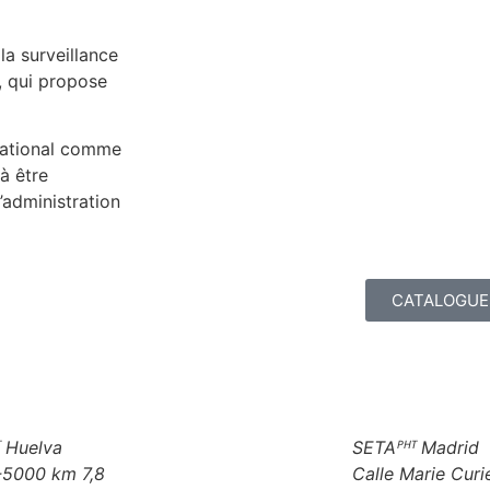
la surveillance
, qui propose
rnational comme
à être
’administration
CATALOGUE
 Huelva
SETAᴾᴴᵀ Madrid
-5000 km 7,8
Calle Marie Curie