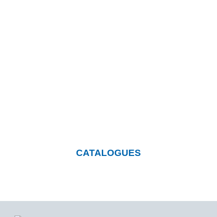
Vous souhaitez en savoir
plus sur nos produits?
Cliquez sur le bouton et rendez-
vous sur notre page où vous
pourrez télécharger nos
catalogues.
CATALOGUES