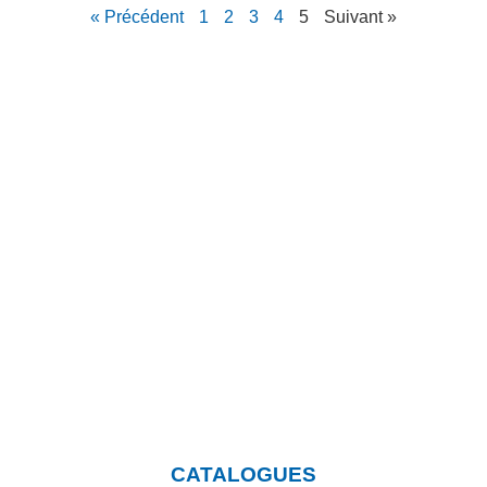
« Précédent
1
2
3
4
5
Suivant »
Vous souhaitez en savoir
plus sur nos produits?
Cliquez sur le bouton et rendez-
vous sur notre page où vous
pourrez télécharger nos
catalogues.
CATALOGUES