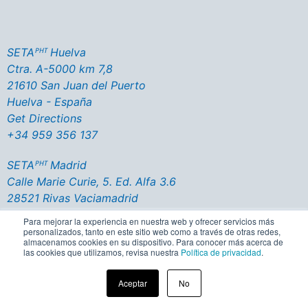
SETAᴾᴴᵀ Huelva
Ctra. A-5000 km 7,8
21610 San Juan del Puerto
Huelva - España
Get Directions
+34 959 356 137
SETAᴾᴴᵀ Madrid
Calle Marie Curie, 5. Ed. Alfa 3.6
28521 Rivas Vaciamadrid
Madrid - España
Para mejorar la experiencia en nuestra web y ofrecer servicios más
Get Directions
personalizados, tanto en este sitio web como a través de otras redes,
almacenamos cookies en su dispositivo. Para conocer más acerca de
+34 916 702 200
las cookies que utilizamos, revisa nuestra
Política de privacidad
.
Aceptar
No
Aviso Legal