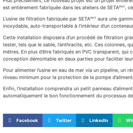
Plus précisément, ce nouveau projet est un projet entièrem
est entièrement fabriquée dans les ateliers de SETAᴾᴴᵀ, ce q
L’usine de filtration fabriquée par SETAᴾᴴᵀ aura une gamm
inoxydable, auto-transportable à l’intérieur d’un conteneu
Cette installation disposera d’un procédé de filtration gr
tester, tels que le sable, l’anthracite, etc. Ces colonnes,
mètres. En plus d’être fabriqués en PVC transparent, qui co
conception démontable en deux parties pour faciliter leur
Pour alimenter l’usine en eau de mer via un pipeline, un r
niveau minimum pour la protection de la pompe d’alimentati
Enfin, l’installation comprendra un petit panneau d’alime
automatiquement le bon fonctionnement du processus de f
Facebook
Twitter
LinkedIn
Wh