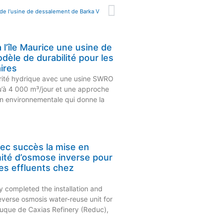
t de l’usine de dessalement de Barka V
l’île Maurice une usine de
èle de durabilité pour les
aires
curité hydrique avec une usine SWRO
qu’à 4 000 m³/jour et une approche
on environnementale qui donne la
ec succès la mise en
nité d’osmose inverse pour
 des effluents chez
y completed the installation and
everse osmosis water-reuse unit for
que de Caxias Refinery (Reduc),