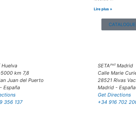
Lire plus »
CATALOGUE
 Huelva
SETAᴾᴴᵀ Madrid
-5000 km 7,8
Calle Marie Curie
an Juan del Puerto
28521 Rivas Vac
- España
Madrid - España
ections
Get Directions
9 356 137
+34 916 702 20