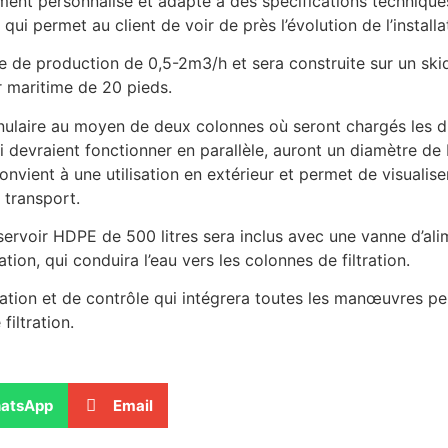
ent personnalisé et adapté à des spécifications techniques 
ui permet au client de voir de près l’évolution de l’installa
e de production de 0,5-2m3/h et sera construite sur un skid
r maritime de 20 pieds.
anulaire au moyen de deux colonnes où seront chargés les di
 qui devraient fonctionner en parallèle, auront un diamètre 
nvient à une utilisation en extérieur et permet de visualiser
 transport.
éservoir HDPE de 500 litres sera inclus avec une vanne d’alim
on, qui conduira l’eau vers les colonnes de filtration.
ntation et de contrôle qui intégrera toutes les manœuvres p
iltration.
atsApp
Email