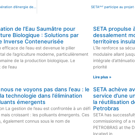
SETAᴾᴴᵀ, a attribué la station de traitement des eaux pour le centre de récupération d’énergie de Kelvin
SETAᴾᴴᵀ participe au proje
ation de l’Eau Saumâtre pour
SETA propulse à 
ulture Biologique : Solutions par
dessalement mod
 Inverse Conteneurisée
territoires insul
 efficace de l’eau est devenue le pilier
L’île renforce sa sé
al de l’agriculture moderne, particulièrement
modulaire allant jus
omaine de la production biologique. Le
intégrale d’atténuati
 de l’eau
priorité
Lire plus »
nous ne voyons pas dans l’eau : le
SETA achève av
 la technologie dans l’élimination
service d’une u
lluants émergents
la réutilisation
Petrobras
on La gestion de l’eau est confrontée à un défi
 mais croissant : les polluants émergents. Ces
SETA has successfull
, également connus sous le nom de
commissioning of a r
PETROBRAS at the Du
located in