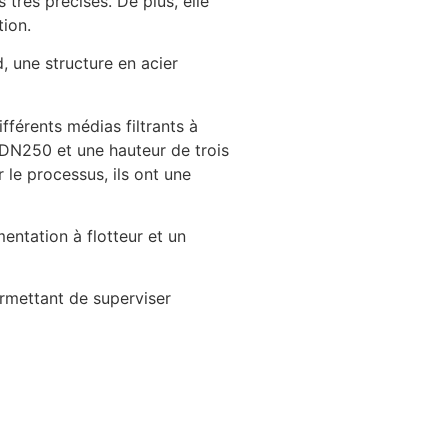
très précises. De plus, elle
tion.
, une structure en acier
fférents médias filtrants à
de DN250 et une hauteur de trois
 le processus, ils ont une
entation à flotteur et un
ermettant de superviser