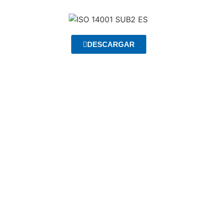
DESCARGAR
¿Quieres saber más sobre
nuestros productos?
Pulsa el botón y visita nuestra página con
catálogos descargables