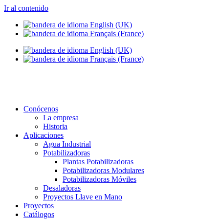
Ir al contenido
info@setapht.com
Conócenos
La empresa
Historia
Aplicaciones
Agua Industrial
Potabilizadoras
Plantas Potabilizadoras
Potabilizadoras Modulares
Potabilizadoras Móviles
Desaladoras
Proyectos Llave en Mano
Proyectos
Catálogos