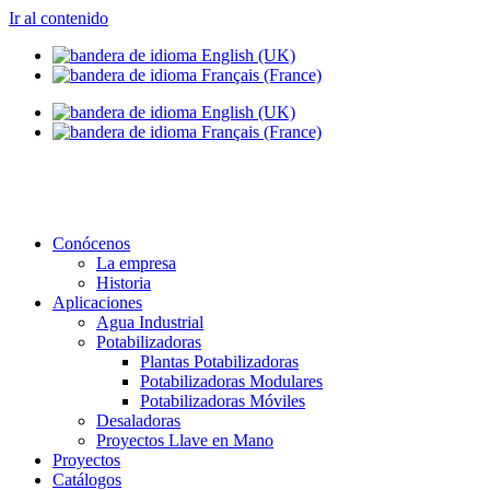
Ir al contenido
info@setapht.com
Conócenos
La empresa
Historia
Aplicaciones
Agua Industrial
Potabilizadoras
Plantas Potabilizadoras
Potabilizadoras Modulares
Potabilizadoras Móviles
Desaladoras
Proyectos Llave en Mano
Proyectos
Catálogos