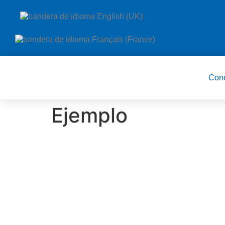
Con
Ejemplo
¿Quieres saber más sobre n
Pulsa el botón y visita nuestra página con c