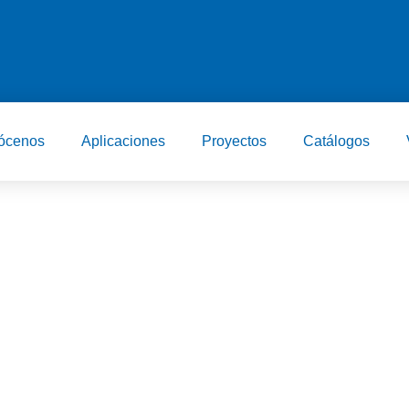
ócenos
Aplicaciones
Proyectos
Catálogos
uestros productos?
atálogos descargables