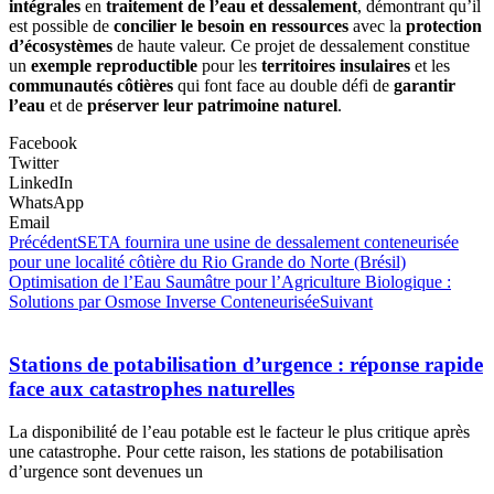
intégrales
en
traitement de l’eau et dessalement
, démontrant qu’il
est possible de
concilier le besoin en ressources
avec la
protection
d’écosystèmes
de haute valeur. Ce projet de dessalement constitue
un
exemple reproductible
pour les
territoires insulaires
et les
communautés côtières
qui font face au double défi de
garantir
l’eau
et de
préserver leur patrimoine naturel
.
Facebook
Twitter
LinkedIn
WhatsApp
Email
Précédent
SETA fournira une usine de dessalement conteneurisée
pour une localité côtière du Rio Grande do Norte (Brésil)
Optimisation de l’Eau Saumâtre pour l’Agriculture Biologique :
Solutions par Osmose Inverse Conteneurisée
Suivant
Stations de potabilisation d’urgence : réponse rapide
face aux catastrophes naturelles
La disponibilité de l’eau potable est le facteur le plus critique après
une catastrophe. Pour cette raison, les stations de potabilisation
d’urgence sont devenues un