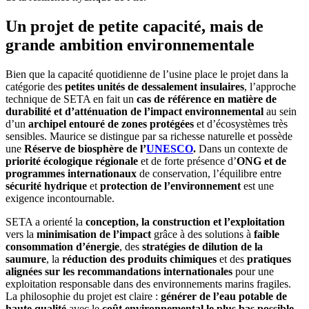
Un projet de petite capacité, mais de
grande ambition environnementale
Bien que la capacité quotidienne de l’usine place le projet dans la
catégorie des
petites unités de dessalement insulaires
, l’approche
technique de SETA en fait un
cas de référence en matière de
durabilité et d’atténuation de l’impact environnemental
au sein
d’un
archipel entouré de zones protégées
et d’écosystèmes très
sensibles. Maurice se distingue par sa richesse naturelle et possède
une
Réserve de biosphère de l’
UNESCO
.
Dans un contexte de
priorité écologique régionale
et de forte présence d’
ONG et de
programmes internationaux
de conservation, l’équilibre entre
sécurité hydrique
et
protection de l’environnement
est une
exigence incontournable.
SETA a orienté la
conception, la construction et l’exploitation
vers la
minimisation de l’impact
grâce à des solutions à
faible
consommation d’énergie
, des
stratégies de dilution de la
saumure
, la
réduction des produits chimiques
et des
pratiques
alignées sur les recommandations internationales
pour une
exploitation responsable dans des environnements marins fragiles.
La philosophie du projet est claire :
générer de l’eau potable de
haute qualité
avec le
coût environnemental le plus bas possible
.