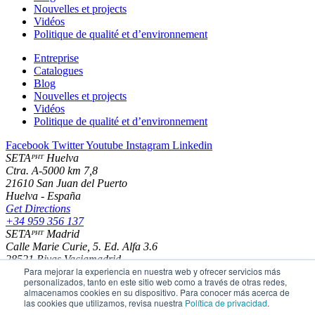
Nouvelles et projects
Vidéos
Politique de qualité et d’environnement
Entreprise
Catalogues
Blog
Nouvelles et projects
Vidéos
Politique de qualité et d’environnement
Facebook
Twitter
Youtube
Instagram
Linkedin
SETAᴾᴴᵀ Huelva
Ctra. A-5000 km 7,8
21610 San Juan del Puerto
Huelva - España
Get Directions
+34 959 356 137
SETAᴾᴴᵀ Madrid
Calle Marie Curie, 5. Ed. Alfa 3.6
28521 Rivas Vaciamadrid
Para mejorar la experiencia en nuestra web y ofrecer servicios más
Madrid - España
personalizados, tanto en este sitio web como a través de otras redes,
Get Directions
almacenamos cookies en su dispositivo. Para conocer más acerca de
+34 916 702 200
las cookies que utilizamos, revisa nuestra
Política de privacidad
.