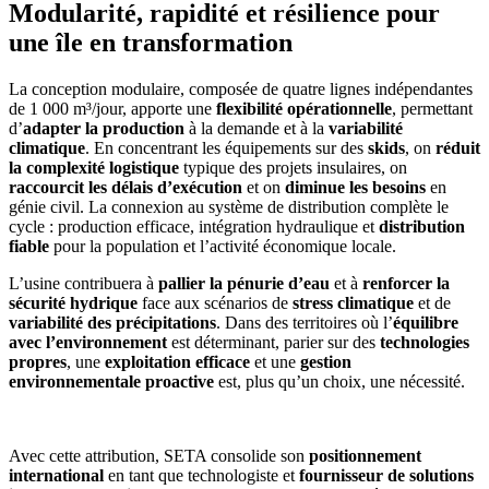
Modularité, rapidité et résilience pour
une île en transformation
La conception modulaire, composée de quatre lignes indépendantes
de 1 000 m³/jour, apporte une
flexibilité opérationnelle
, permettant
d’
adapter la production
à la demande et à la
variabilité
climatique
. En concentrant les équipements sur des
skids
, on
réduit
la complexité logistique
typique des projets insulaires, on
raccourcit les délais d’exécution
et on
diminue les besoins
en
génie civil. La connexion au système de distribution complète le
cycle : production efficace, intégration hydraulique et
distribution
fiable
pour la population et l’activité économique locale.
L’usine contribuera à
pallier la pénurie d’eau
et à
renforcer la
sécurité hydrique
face aux scénarios de
stress climatique
et de
variabilité des précipitations
. Dans des territoires où l’
équilibre
avec l’environnement
est déterminant, parier sur des
technologies
propres
, une
exploitation efficace
et une
gestion
environnementale proactive
est, plus qu’un choix, une nécessité.
Avec cette attribution, SETA consolide son
positionnement
international
en tant que technologiste et
fournisseur de solutions