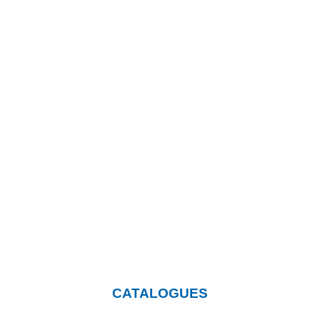
Vous souhaitez en savoir
plus sur nos produits?
Cliquez sur le bouton et rendez-
vous sur notre page où vous
pourrez télécharger nos
catalogues.
CATALOGUES