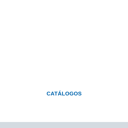
¿Quieres saber más sobre
nuestros productos?
Pulsa el botón y visita nuestra página con
catálogos descargables
CATÁLOGOS