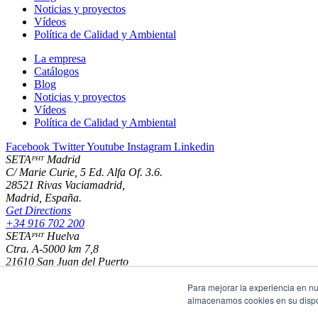
Noticias y proyectos
Vídeos
Política de Calidad y Ambiental
La empresa
Catálogos
Blog
Noticias y proyectos
Vídeos
Política de Calidad y Ambiental
Facebook
Twitter
Youtube
Instagram
Linkedin
SETAᴾᴴᵀ Madrid
C/ Marie Curie, 5 Ed. Alfa Of. 3.6.
28521 Rivas Vaciamadrid,
Madrid, España.
Get Directions
+34 916 702 200
SETAᴾᴴᵀ Huelva
Ctra. A-5000 km 7,8
21610 San Juan del Puerto
Huelva - España
Para mejorar la experiencia en nu
Get Directions
almacenamos cookies en su dispos
+34 959 356 137