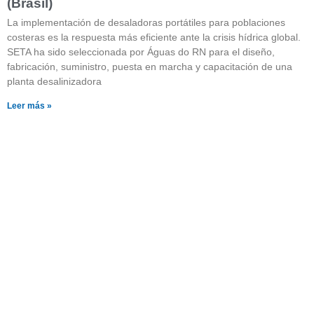
(Brasil)
La implementación de desaladoras portátiles para poblaciones
costeras es la respuesta más eficiente ante la crisis hídrica global.
SETA ha sido seleccionada por Águas do RN para el diseño,
fabricación, suministro, puesta en marcha y capacitación de una
planta desalinizadora
Leer más »
¿Quieres saber más sobre
nuestros productos?
Pulsa el botón y visita nuestra página con
catálogos descargables