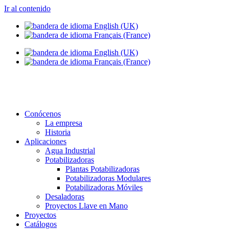
Ir al contenido
info@setapht.com
Conócenos
La empresa
Historia
Aplicaciones
Agua Industrial
Potabilizadoras
Plantas Potabilizadoras
Potabilizadoras Modulares
Potabilizadoras Móviles
Desaladoras
Proyectos Llave en Mano
Proyectos
Catálogos