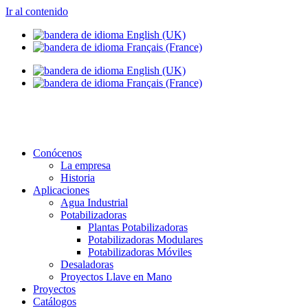
Ir al contenido
info@setapht.com
Conócenos
La empresa
Historia
Aplicaciones
Agua Industrial
Potabilizadoras
Plantas Potabilizadoras
Potabilizadoras Modulares
Potabilizadoras Móviles
Desaladoras
Proyectos Llave en Mano
Proyectos
Catálogos