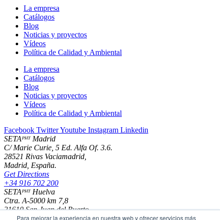
La empresa
Catálogos
Blog
Noticias y proyectos
Vídeos
Política de Calidad y Ambiental
La empresa
Catálogos
Blog
Noticias y proyectos
Vídeos
Política de Calidad y Ambiental
Facebook
Twitter
Youtube
Instagram
Linkedin
SETAᴾᴴᵀ Madrid
C/ Marie Curie, 5 Ed. Alfa Of. 3.6.
28521 Rivas Vaciamadrid,
Madrid, España.
Get Directions
+34 916 702 200
SETAᴾᴴᵀ Huelva
Ctra. A-5000 km 7,8
21610 San Juan del Puerto
Para mejorar la experiencia en nuestra web y ofrecer servicios más
Huelva - España