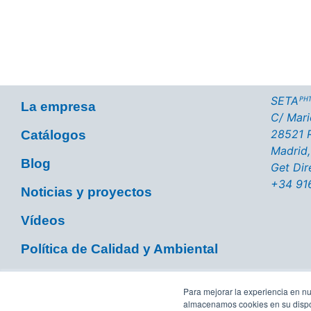
Pulsa el botón y visita nuestra página con c
SETAᴾᴴᵀ
La empresa
C/ Marie
28521 R
Catálogos
Madrid,
Blog
Get Dir
+34 91
Noticias y proyectos
Vídeos
Política de Calidad y Ambiental
Para mejorar la experiencia en nu
almacenamos cookies en su dispos