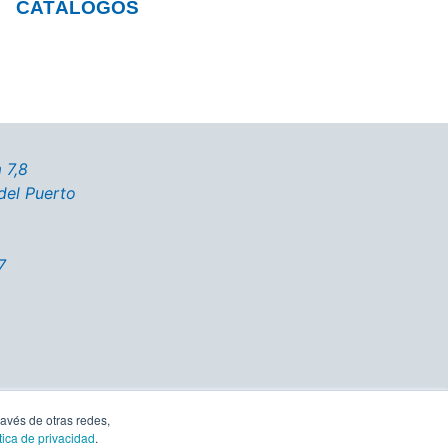
CATÁLOGOS
 7,8
del Puerto
7
ravés de otras redes,
tica de privacidad
.