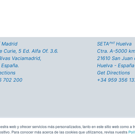
atálogos descargables
 Madrid
SETAᴾᴴᵀ Huelva
 Curie, 5 Ed. Alfa Of. 3.6.
Ctra. A-5000 km
ivas Vaciamadrid,
21610 San Juan 
 España.
Huelva - España
ections
Get Directions
6 702 200
+34 959 356 13
estra web y ofrecer servicios más personalizados, tanto en este sitio web como a t
itivo. Para conocer más acerca de las cookies que utilizamos, revisa nuestra
Polí