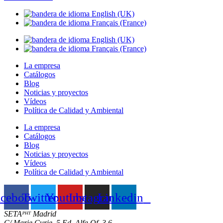
La empresa
Catálogos
Blog
Noticias y proyectos
Vídeos
Política de Calidad y Ambiental
La empresa
Catálogos
Blog
Noticias y proyectos
Vídeos
Política de Calidad y Ambiental
acebook
Twitter
Youtube
Instagram
Linkedin
SETAᴾᴴᵀ Madrid
C/ Marie Curie, 5 Ed. Alfa Of. 3.6.