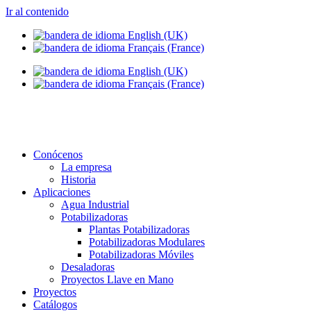
Ir al contenido
info@setapht.com
Conócenos
La empresa
Historia
Aplicaciones
Agua Industrial
Potabilizadoras
Plantas Potabilizadoras
Potabilizadoras Modulares
Potabilizadoras Móviles
Desaladoras
Proyectos Llave en Mano
Proyectos
Catálogos