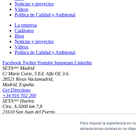
Noticias y proyectos
Vídeos
Política de Calidad y Ambiental
La empresa
Catálogos
Blog
Noticias y proyectos
Vídeos
Política de Calidad y Ambiental
Facebook
Twitter
Youtube
Instagram
Linkedin
SETAᴾᴴᵀ Madrid
C/ Marie Curie, 5 Ed. Alfa Of. 3.6.
28521 Rivas Vaciamadrid,
Madrid, España.
Get Directions
+34 916 702 200
SETAᴾᴴᵀ Huelva
Ctra. A-5000 km 7,8
21610 San Juan del Puerto
Huelva - España
Para mejorar la experiencia en nu
Get Directions
almacenamos cookies en su dispos
+34 959 356 137