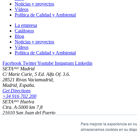
Noticias y proyectos
Vídeos
Política de Calidad y Ambiental
La empresa
Catálogos
Blog
Noticias y proyectos
Vídeos
Política de Calidad y Ambiental
Facebook
Twitter
Youtube
Instagram
Linkedin
SETAᴾᴴᵀ Madrid
C/ Marie Curie, 5 Ed. Alfa Of. 3.6.
28521 Rivas Vaciamadrid,
Madrid, España.
Get Directions
+34 916 702 200
SETAᴾᴴᵀ Huelva
Ctra. A-5000 km 7,8
21610 San Juan del Puerto
Huelva - España
Para mejorar la experiencia en nu
Get Directions
almacenamos cookies en su dispos
+34 959 356 137