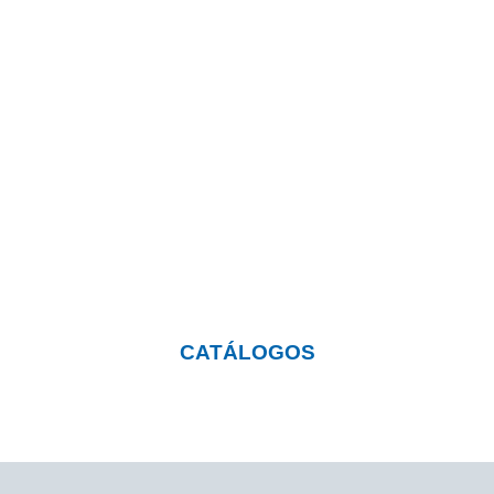
¿Quieres saber más sobre
nuestros productos?
Pulsa el botón y visita nuestra página con
catálogos descargables
CATÁLOGOS