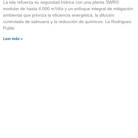
La isla refuerza su seguridad hídrica con una planta SWRO
modular de hasta 4.000 m³/día y un enfoque integral de mitigación
ambiental que prioriza la eficiencia energética, la dilución
controlada de salmuera y la reducción de químicos. La Rodrigues
Public
Leer más »
¿Quieres saber más sobre
nuestros productos?
Pulsa el botón y visita nuestra página con
catálogos descargables