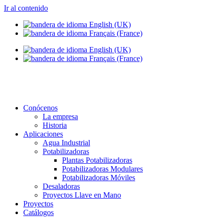
Ir al contenido
info@setapht.com
Conócenos
La empresa
Historia
Aplicaciones
Agua Industrial
Potabilizadoras
Plantas Potabilizadoras
Potabilizadoras Modulares
Potabilizadoras Móviles
Desaladoras
Proyectos Llave en Mano
Proyectos
Catálogos