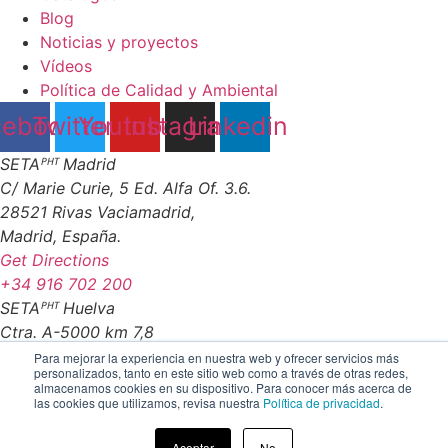
Blog
Noticias y proyectos
Vídeos
Política de Calidad y Ambiental
cebook
Twitter
Youtube
Instagram
Linkedin
SETAᴾᴴᵀ Madrid
C/ Marie Curie, 5 Ed. Alfa Of. 3.6.
28521 Rivas Vaciamadrid,
Madrid, España.
Get Directions
+34 916 702 200
SETAᴾᴴᵀ Huelva
Ctra. A-5000 km 7,8
21610 San Juan del Puerto
Para mejorar la experiencia en nuestra web y ofrecer servicios más
personalizados, tanto en este sitio web como a través de otras redes,
Huelva - España
almacenamos cookies en su dispositivo. Para conocer más acerca de
Get Directions
las cookies que utilizamos, revisa nuestra
Política de privacidad
.
+34 959 356 137
Aceptar
No