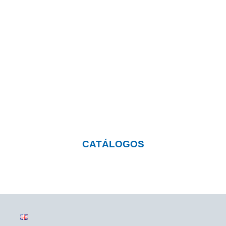
¿Quieres saber más sobre
nuestros productos?
Pulsa el botón y visita nuestra página con
catálogos descargables
CATÁLOGOS