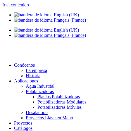
Ir al contenido
info@setapht.com
Conócenos
La empresa
Historia
Aplicaciones
Agua Industrial
Potabilizadoras
Plantas Potabilizadoras
Potabilizadoras Modulares
Potabilizadoras Móviles
Desaladoras
Proyectos Llave en Mano
Proyectos
Catálogos