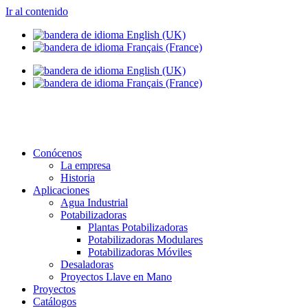
Ir al contenido
info@setapht.com
Conócenos
La empresa
Historia
Aplicaciones
Agua Industrial
Potabilizadoras
Plantas Potabilizadoras
Potabilizadoras Modulares
Potabilizadoras Móviles
Desaladoras
Proyectos Llave en Mano
Proyectos
Catálogos