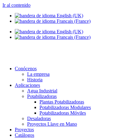
Ir al contenido
info@setapht.com
Conócenos
La empresa
Historia
Aplicaciones
Agua Industrial
Potabilizadoras
Plantas Potabilizadoras
Potabilizadoras Modulares
Potabilizadoras Móviles
Desaladoras
Proyectos Llave en Mano
Proyectos
Catálogos