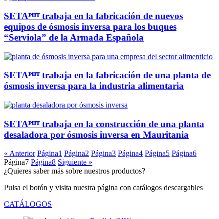
SETAᴾᴴᵀ trabaja en la fabricación de nuevos
equipos de ósmosis inversa para los buques
“Serviola” de la Armada Española
SETAᴾᴴᵀ trabaja en la fabricación de una planta de
ósmosis inversa para la industria alimentaria
SETAᴾᴴᵀ trabaja en la construcción de una planta
desaladora por ósmosis inversa en Mauritania
« Anterior
Página
1
Página
2
Página
3
Página
4
Página
5
Página
6
Página
7
Página
8
Siguiente »
¿Quieres saber más sobre nuestros productos?
Pulsa el botón y visita nuestra página con catálogos descargables
CATÁLOGOS