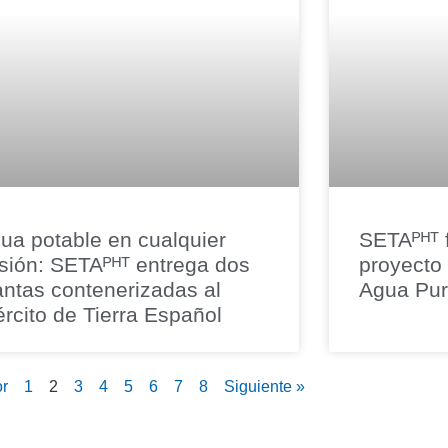
ua potable en cualquier
SETAᴾᴴᵀ f
sión: SETAᴾᴴᵀ entrega dos
proyecto
antas contenerizadas al
Agua Puri
ército de Tierra Español
or
1
2
3
4
5
6
7
8
Siguiente »