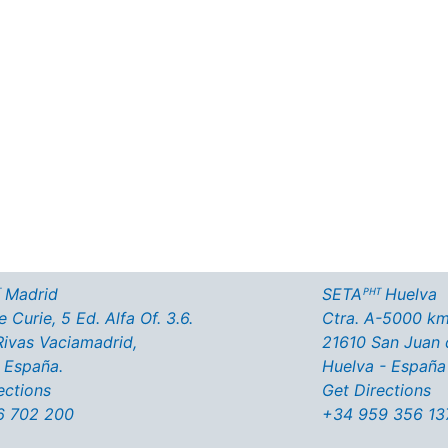
uestros productos?
atálogos descargables
 Madrid
SETAᴾᴴᵀ Huelva
 Curie, 5 Ed. Alfa Of. 3.6.
Ctra. A-5000 km
ivas Vaciamadrid,
21610 San Juan 
 España.
Huelva - España
ections
Get Directions
6 702 200
+34 959 356 13