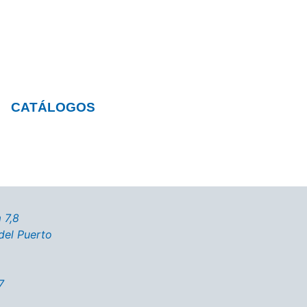
CATÁLOGOS
 7,8
del Puerto
7