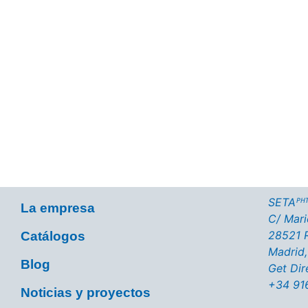
¿Quieres saber más sobre n
Pulsa el botón y visita nuestra página con c
SETAᴾᴴᵀ
La empresa
C/ Marie
28521 R
Catálogos
Madrid,
Blog
Get Dir
+34 91
Noticias y proyectos