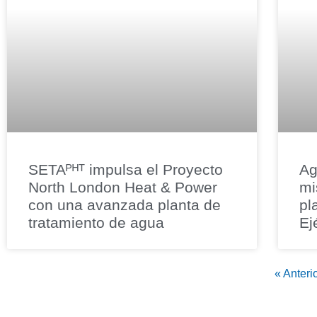
SETAᴾᴴᵀ impulsa el Proyecto
Ag
North London Heat & Power
mi
con una avanzada planta de
pl
tratamiento de agua
Ej
« Anteri