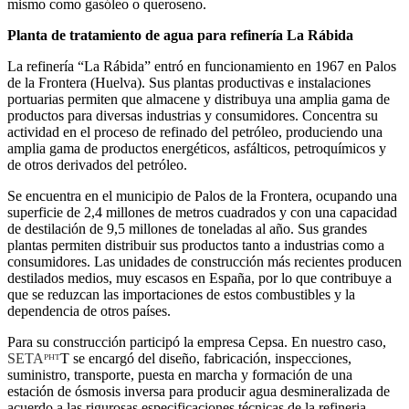
mismo como gasóleo o queroseno.
Planta de tratamiento de agua para refinería La Rábida
La refinería “La Rábida” entró en funcionamiento en 1967 en Palos
de la Frontera (Huelva). Sus plantas productivas e instalaciones
portuarias permiten que almacene y distribuya una amplia gama de
productos para diversas industrias y consumidores. Concentra su
actividad en el proceso de refinado del petróleo, produciendo una
amplia gama de productos energéticos, asfálticos, petroquímicos y
de otros derivados del petróleo.
Se encuentra en el municipio de Palos de la Frontera, ocupando una
superficie de 2,4 millones de metros cuadrados y con una capacidad
de destilación de 9,5 millones de toneladas al año. Sus grandes
plantas permiten distribuir sus productos tanto a industrias como a
consumidores. Las unidades de construcción más recientes producen
destilados medios, muy escasos en España, por lo que contribuye a
que se reduzcan las importaciones de estos combustibles y la
dependencia de otros países.
Para su construcción participó la empresa Cepsa. En nuestro caso,
SETAᴾᴴᵀ
T se encargó del diseño, fabricación, inspecciones,
suministro, transporte, puesta en marcha y formación de una
estación de ósmosis inversa para producir agua desmineralizada de
acuerdo a las rigurosas especificaciones técnicas de la refineria.