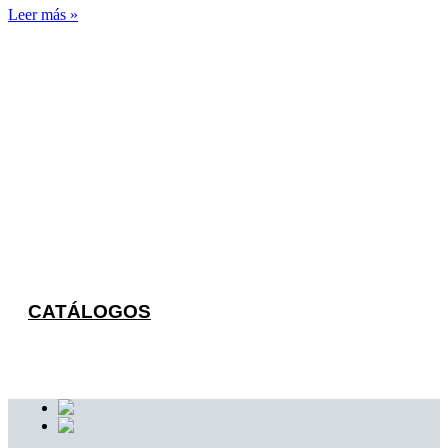
Leer más »
¿Quieres saber más sobre
nuestros productos?
Pulsa el botón y visita nuestra página con
catálogos descargables
CATÁLOGOS