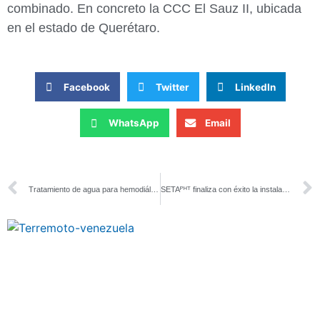
combinado. En concreto la CCC El Sauz II, ubicada
en el estado de Querétaro.
Facebook
Twitter
LinkedIn
WhatsApp
Email
Tratamiento de agua para hemodiálisis
SETAᴾᴴᵀ finaliza con éxito la instalación de una planta desalinizadora en Mauritania licitada por el Instituto Tecnológico de Canarias