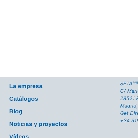
¿Quieres saber más sobre n
Pulsa el botón y visita nuestra página con c
SETAᴾᴴᵀ
La empresa
C/ Marie
28521 R
Catálogos
Madrid,
Blog
Get Dir
+34 91
Noticias y proyectos
Vídeos