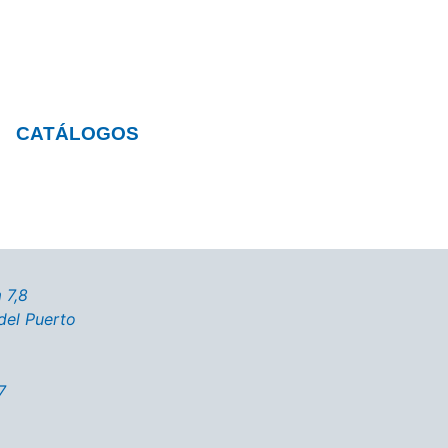
CATÁLOGOS
 7,8
del Puerto
7