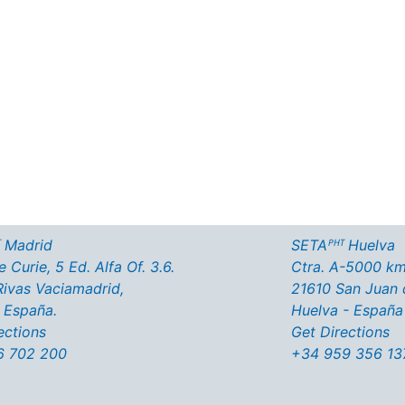
uestros productos?
atálogos descargables
 Madrid
SETAᴾᴴᵀ Huelva
 Curie, 5 Ed. Alfa Of. 3.6.
Ctra. A-5000 km
ivas Vaciamadrid,
21610 San Juan 
 España.
Huelva - España
ections
Get Directions
6 702 200
+34 959 356 13