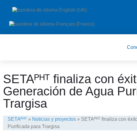
Con
SETAᴾᴴᵀ finaliza con éxit
Generación de Agua Puri
Trargisa
SETAᴾᴴᵀ
»
Noticias y proyectos
»
SETAᴾᴴᵀ finaliza con éxi
Purificada para Trargisa