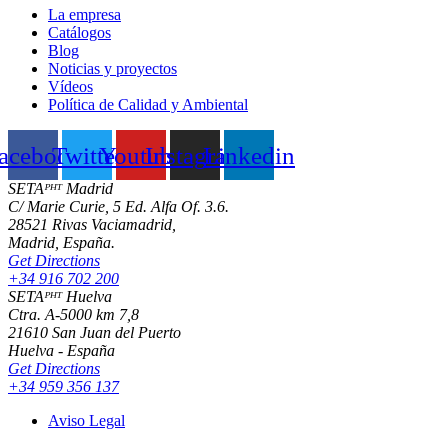
La empresa
Catálogos
Blog
Noticias y proyectos
Vídeos
Política de Calidad y Ambiental
acebook
Twitter
Youtube
Instagram
Linkedin
SETAᴾᴴᵀ Madrid
C/ Marie Curie, 5 Ed. Alfa Of. 3.6.
28521 Rivas Vaciamadrid,
Madrid, España.
Get Directions
+34 916 702 200
SETAᴾᴴᵀ Huelva
Ctra. A-5000 km 7,8
21610 San Juan del Puerto
Huelva - España
Get Directions
+34 959 356 137
Aviso Legal